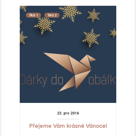
TAG 1
TAG 2
22. pro 2016
Přejeme Vám krásné Vánoce!