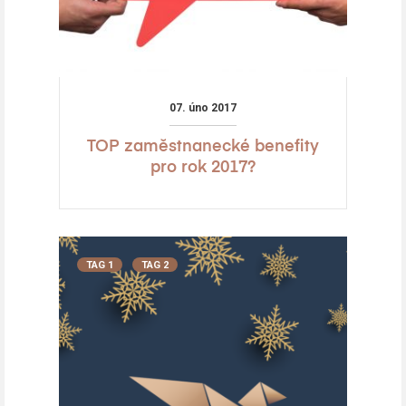
07. úno 2017
TOP zaměstnanecké benefity
pro rok 2017?
TAG 1
TAG 2