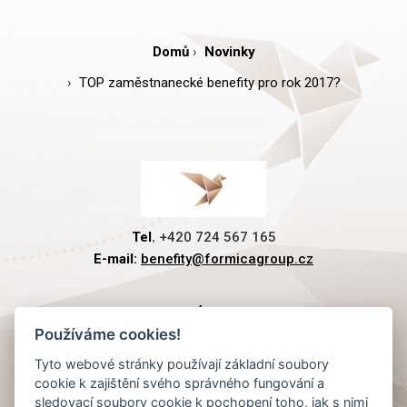
Domů
Novinky
TOP zaměstnanecké benefity pro rok 2017?
Tel.
+420 724 567 165
E-mail:
benefity@formicagroup.cz
PREMIOVÉ PLATBY
Používáme cookies!
Tyto webové stránky používají základní soubory
RYCHLÁ NAVIGACE
cookie k zajištění svého správného fungování a
sledovací soubory cookie k pochopení toho, jak s nimi