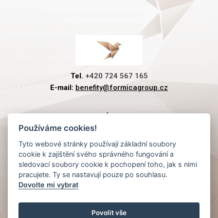
Tel.
+420 724 567 165
E-mail:
benefity@formicagroup.cz
PREMIOVÉ PLATBY
Používáme cookies!
Tyto webové stránky používají základní soubory
RYCHLÁ NAVIGACE
cookie k zajištění svého správného fungování a
sledovací soubory cookie k pochopení toho, jak s nimi
pracujete. Ty se nastavují pouze po souhlasu.
Dovolte mi vybrat
KLIENTSKÝ SERVIS
Povolit vše