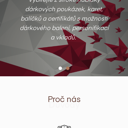
Vybírejte z široké nabídky
dárkových poukázek, karet,
balíčků a certifikátů s možností
dárkového balení, personifikací
a vkladů.
Proč nás
Důvody