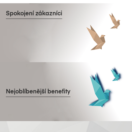
Spokojení zákazníci
Nejoblíbenější benefity