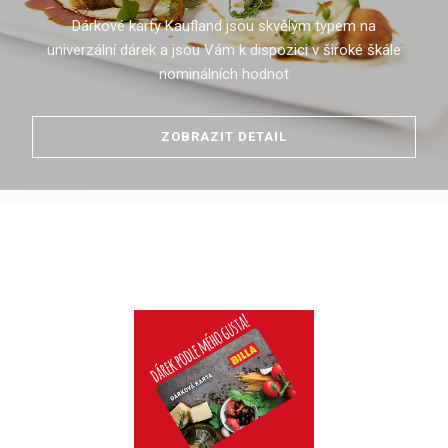
Dárkové karty Kaufland jsou skvělým typem na
univerzální dárek a jsou Vám k dispozici v široké škále
nominálních hodnot
ZOBRAZIT DETAIL