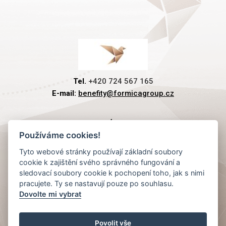
Tel.
+420 724 567 165
E-mail:
benefity@formicagroup.cz
PREMIOVÉ PLATBY
Používáme cookies!
Tyto webové stránky používají základní soubory
RYCHLÁ NAVIGACE
cookie k zajištění svého správného fungování a
sledovací soubory cookie k pochopení toho, jak s nimi
pracujete. Ty se nastavují pouze po souhlasu.
Dovolte mi vybrat
KLIENTSKÝ SERVIS
Povolit vše