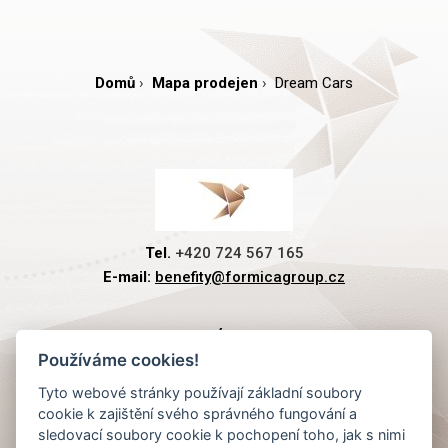
Domů
Mapa prodejen
Dream Cars
Tel.
+420 724 567 165
E-mail:
benefity@formicagroup.cz
PREMIOVÉ PLATBY
Používáme cookies!
Tyto webové stránky používají základní soubory
RYCHLÁ NAVIGACE
cookie k zajištění svého správného fungování a
sledovací soubory cookie k pochopení toho, jak s nimi