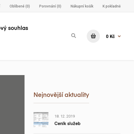
í
Oblíbené (
0
)
Porovnání (
0
)
Nákupní košík
K pokladně
vý souhlas
0 Kč
Nejnovější aktuality
18. 12. 2019
Ceník služeb