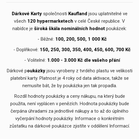
Dárkové Karty
společnosti
Kaufland
jsou uplatnitelné ve
všech
120 hypermarketech
v celé České republice. V
nabídce je
široká škála nominálních hodnot
poukázek:
- Běžné:
100, 200, 500, 1 000 Kč
- Doplňkové:
150, 250, 300, 350, 400, 450, 600, 700 Kč
- Volitelné:
1.000
-
3.000 Kč dle vašeho přání
Dárkové p
oukázky
jsou vyrobeny z tvrdého plastu ve velikosti
platební karty. Platnost je 4 roky od data aktivace, takže se
nemusíte bát, že by poukázka jen tak propadla.
Rozdíl hodnoty poukázky a ceny nákupu, na který bude
použita, není vyplácen v penězích. Hodnota poukázky bude
čerpána úhradami za jednotlivé nákupy a to až do úplného
vyčerpání hodnoty poukázky. Informace o konkrétním
zůstatku na dárkové poukázce zjistíte v oddělení Informací.